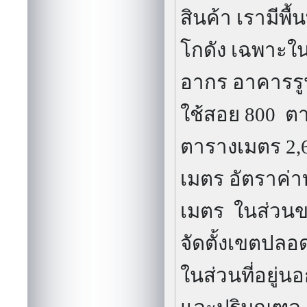
บริการจองเรือ
สิทธิพิเศษต่าง
ชนิด ถ้าท่านเ
รับเก็บ อุปก
ภาษีอากรขาเข
ศุลกากรประจำอย
ปรึกษาและบร
ภาษาอังกฤษ ,
คอยบริการ
- ท
หนักได้ 5 ตัน /