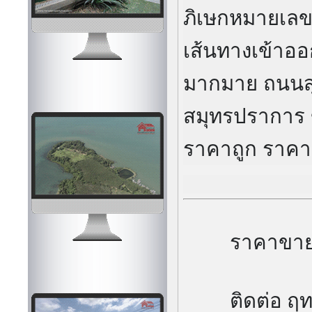
ภิเษกหมายเล
เส้นทางเข้าอ
มากมาย ถนนสุข
สมุทรปราการ
ราคาถูก ราคา
ราคาขาย 
ติดต่อ ฤท