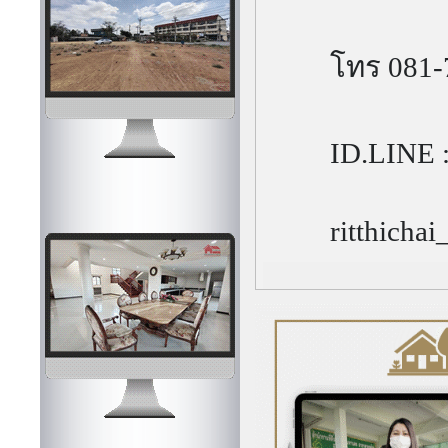
โทร 081-
ID.LINE :
ritthicha