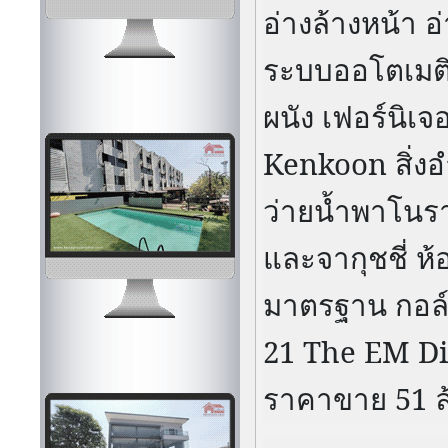
อ่างล้างหน้า อ
ระบบออโตเมติก
ผนัง เฟอร์นิเจ
Kenkoon
สิ่
ว่ายน้ำพาโนร
และจากุชชี่ ห
มาตรฐาน กอล์ฟ
21 The EM Di
ราคาขาย
51