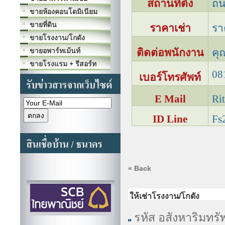
สถานที่ตั้ง
ถน
ขายห้องคอนโดมิเนียม
ขายที่ดิน
ราคาเช่า
รา
ขายโรงงาน/โกดัง
ขายอพาร์ทเม้นท์
ติดต่อพนักงาน
คุ
ขายโรงแรม + รีสอร์ท
08
เบอร์โทรศัพท์
E Mail
Ri
ID Line
Fs
« Back
ให้เช่าโรงงาน/โกดัง
รหัส อสังหาริมทรั