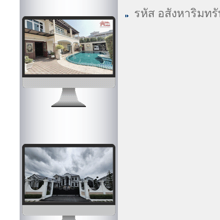
รหัส อสังหาริมทร