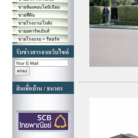
ขายห้องคอนโดมิเนียม
ขายที่ดิน
ขายโรงงาน/โกดัง
ขายอพาร์ทเม้นท์
ขายโรงแรม + รีสอร์ท