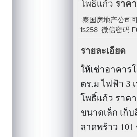
โพธิ์แก้ว
ราคาเ
泰国房地产公司可以说
fs258 微信密码 F0
รายละเอียด
ให้เช่าอาคารโร
ตร.ม ไฟฟ้า 3
โพธิ์แก้ว ราค
ขนาดเล็ก เก็บ
ลาดพร้าว 101 