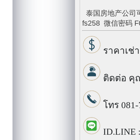
泰国房地产公司可以说
fs258 微信密码 F0
ราคาเช่า
ติดต่อ คุ
โทร 081-
ID.LINE :