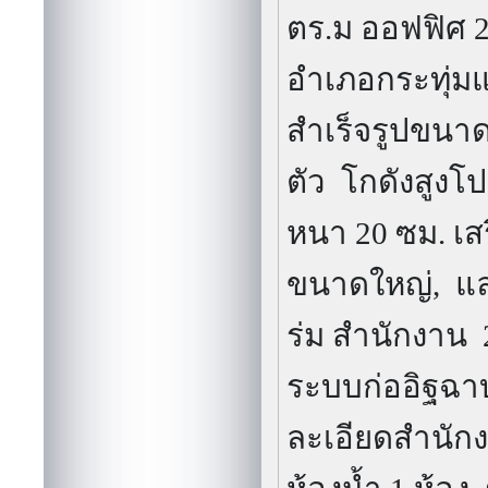
ตร.ม ออฟฟิศ 2
อำเภอกระทุ่มแ
สำเร็จรูปขนาดเ
ตัว
โกดังสูงโป
หนา 20 ซม. เสริ
ขนาดใหญ่, แล
ร่ม
สำนักงาน 2 
ระบบก่ออิฐฉาบ
ละเอียดสำนัก