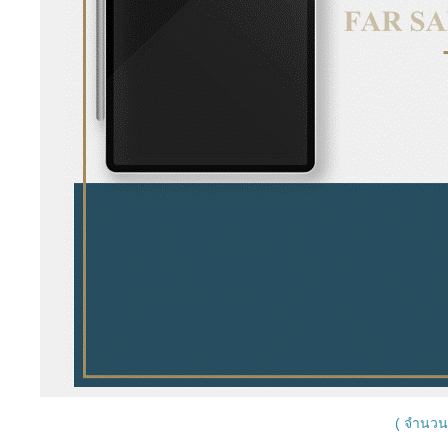
( จำนวนผ