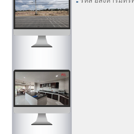
รหัส อสังหาริมทรั