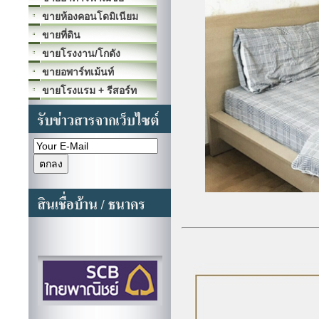
ขายห้องคอนโดมิเนียม
ขายที่ดิน
ขายโรงงาน/โกดัง
ขายอพาร์ทเม้นท์
ขายโรงแรม + รีสอร์ท